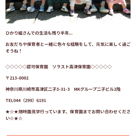
ひかり組さんでの生活も残り半年...
お友だちや保育者と一緒に色々な経験をして、元気に楽しく過ご
そうね！
◇◇◇◇◇認可保育園 ソラスト高津保育園◇◇◇◇◇
〒
213-0002
神奈川県川崎市高津区二子
3-31-3
MK
グループ二子ビル
2
階
TEL044
（
299
）
6191
★☆★随時園見学行っています。保育園までお問い合わせくださ
い☆★☆