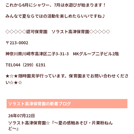
これから6月にシャワー、7月は水遊びが始まります！
みんなで夏ならではの活動を楽しめたらいいですね♪
◇◇◇◇◇認可保育園 ソラスト高津保育園◇◇◇◇◇
〒
213-0002
神奈川県川崎市高津区二子
3-31-3
MK
グループ二子ビル
2
階
TEL044
（
299
）
6191
★☆★随時園見学行っています。保育園までお問い合わせくださ
い☆★☆
ソラスト高津保育園の新着ブログ
26年07月22日
ソラスト高津保育園☆『〜夏の感触あそび・片栗粉ねん
ど〜』