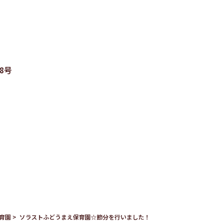
8号
育園
ソラストふどうまえ保育園☆節分を行いました！