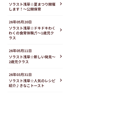
ソラスト浅草☆夏まつり開催
します！〜公開保育
26年05月20日
ソラスト浅草☆ドキドキわく
わくの食育体験♬〜1歳児ク
ラス
26年05月11日
ソラスト浅草☆新しい発見〜
2歳児クラス
26年03月31日
ソラスト浅草☆人気のレシピ
紹介♪きなこトースト