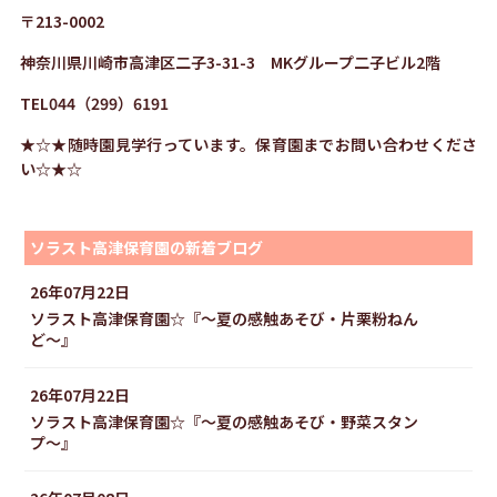
〒
213-0002
神奈川県川崎市高津区二子
3-31-3
MK
グループ二子ビル
2
階
TEL044
（
299
）
6191
★☆★随時園見学行っています。保育園までお問い合わせくださ
い☆★☆
ソラスト高津保育園の新着ブログ
26年07月22日
ソラスト高津保育園☆『〜夏の感触あそび・片栗粉ねん
ど〜』
26年07月22日
ソラスト高津保育園☆『〜夏の感触あそび・野菜スタン
プ〜』