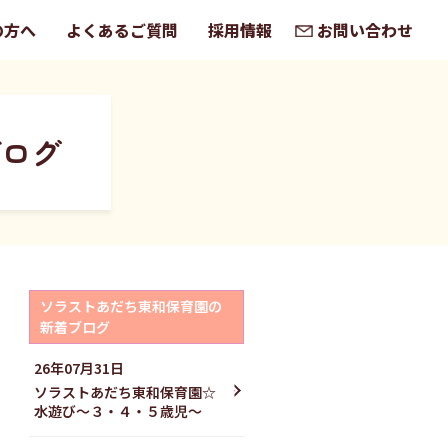
の方へ
よくあるご質問
採用情報
お問い合わせ
ブログ
ソラストあだち東和保育園の
新着ブログ
26年07月31日
ソラストあだち東和保育園☆
水遊び〜３・４・５歳児〜