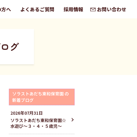
の方へ
よくあるご質問
採用情報
お問い合わせ
ブログ
ソラストあだち東和保育園 の
新着ブログ
2026
年
07
月
31
日
ソラストあだち東和保育園☆
水遊び〜３・４・５歳児〜