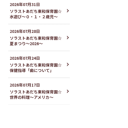
2026
年
07
月
31
日
ソラストあだち東和保育園☆
水遊び〜０・１・２歳児〜
2026
年
07
月
28
日
ソラストあだち東和保育園☆
夏まつり～2026～
2026
年
07
月
24
日
ソラストあだち東和保育園☆
保健指導「歯について」
2026
年
07
月
17
日
ソラストあだち東和保育園☆
世界の料理〜アメリカ〜