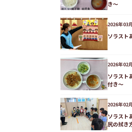
き～
2026
年
03
ソラスト
2026
年
02
ソラスト
付き～
2026
年
02
ソラスト
尻の拭き