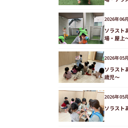
2026
年
06
ソラスト
場・屋上
2026
年
05
ソラスト
歳児〜
2026
年
05
ソラスト