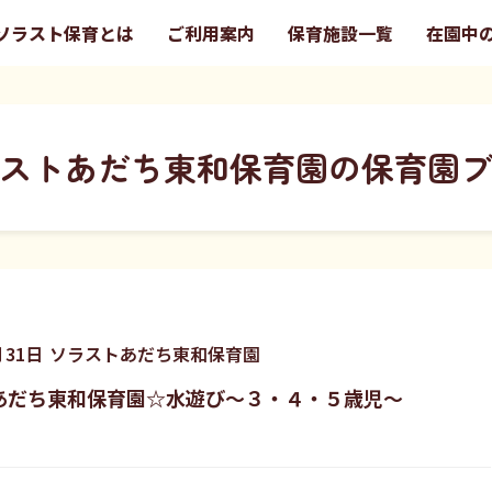
ソラスト保育とは
ご利用案内
保育施設一覧
在園中
ストあだち東和保育園の保育園
月
31
日
ソラストあだち東和保育園
あだち東和保育園☆水遊び〜３・４・５歳児〜