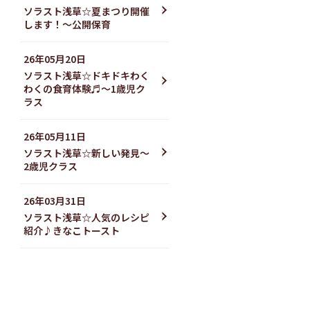
ソラスト浅草☆夏まつり開催
します！〜公開保育
26年05月20日
ソラスト浅草☆ドキドキわく
わくの食育体験♬〜1歳児ク
ラス
26年05月11日
ソラスト浅草☆新しい発見〜
2歳児クラス
26年03月31日
ソラスト浅草☆人気のレシピ
紹介♪きなこトースト