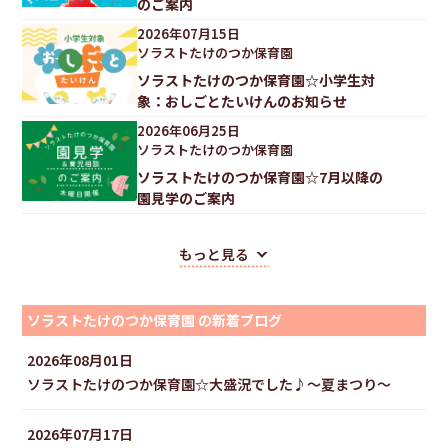
のご案内
2026
年
07
月
15
日
ソラストたけのつか保育園
ソラストたけのつか保育園☆小学生対
象：おしごとたいけんのお知らせ
2026
年
06
月
25
日
ソラストたけのつか保育園
ソラストたけのつか保育園☆7月以降の
園見学のご案内
もっと見る
ソラストたけのつか保育園 の新着ブログ
2026
年
08
月
01
日
ソラストたけのつか保育園☆大盛況でした♪〜夏まつり〜
2026
年
07
月
17
日