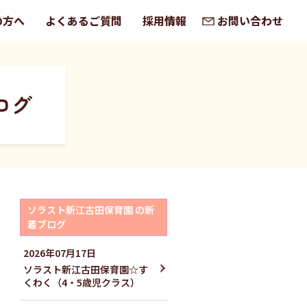
の方へ
よくあるご質問
採用情報
お問い合わせ
ログ
ソラスト新江古田保育園 の新
着ブログ
2026
年
07
月
17
日
ソラスト新江古田保育園☆す
くわく（4・5歳児クラス）