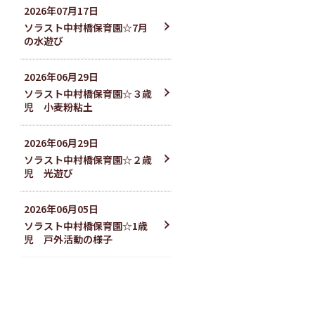
2026
年
07
月
17
日
ソラスト中村橋保育園☆7月
の水遊び
2026
年
06
月
29
日
ソラスト中村橋保育園☆３歳
児 小麦粉粘土
2026
年
06
月
29
日
ソラスト中村橋保育園☆２歳
児 光遊び
2026
年
06
月
05
日
ソラスト中村橋保育園☆1歳
児 戸外活動の様子