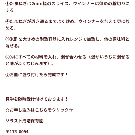
③たまねぎは2mm幅のスライス、ウインナーは薄めの輪切りに
する。
④たまねぎが透き通るまでよく炒め、ウインナーを加えて更に炒
める。
⑤米酢を大きめの耐熱容器に入れレンジで加熱し、他の調味料と
混ぜる。
⑥⑤にすべての材料を入れ、混ぜ合わせる（温かいうちに混ぜる
と味がよくなじみます）。
⑦お皿に盛り付けたら完成です！
見学を随時受け付けております！
☆お申し込みは
こ
ち
ら
をクリック☆
ソラスト成増保育園
〒175-0094