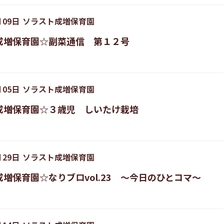
月
09
日
ソラスト成増保育園
成増保育園☆副菜通信 第１２号
月
05
日
ソラスト成増保育園
成増保育園☆３歳児 しいたけ栽培
月
29
日
ソラスト成増保育園
増保育園☆なりブロvol.23 ～今日のひとコマ～