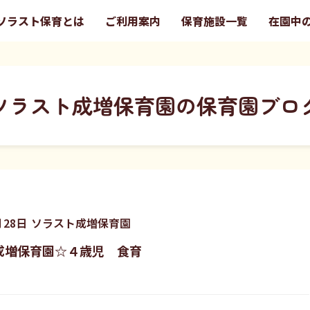
ソラスト保育とは
ご利用案内
保育施設一覧
在園中
ソラスト成増保育園の保育園ブロ
月
28
日
ソラスト成増保育園
成増保育園☆４歳児 食育