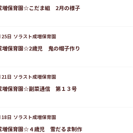
成増保育園☆こだま組 2月の様子
月
25
日
ソラスト成増保育園
成増保育園☆2歳児 鬼の帽子作り
月
21
日
ソラスト成増保育園
成増保育園☆副菜通信 第１３号
月
18
日
ソラスト成増保育園
成増保育園☆４歳児 雪だるま制作