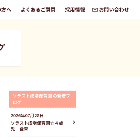
の方へ
よくあるご質問
採用情報
お問い合わせ
グ
ソラスト成増保育園 の新着ブ
ログ
2026
年
07
月
28
日
ソラスト成増保育園☆４歳
児 食育