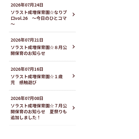
2026
年
07
月
24
日
ソラスト成増保育園☆なりブ
ロvol.26 ～今日のひとコマ
～
2026
年
07
月
21
日
ソラスト成増保育園☆８月公
開保育のお知らせ
2026
年
07
月
16
日
ソラスト成増保育園☆１歳
児 感触遊び
2026
年
07
月
08
日
ソラスト成増保育園☆７月公
開保育のお知らせ 夏祭りも
追加しました！