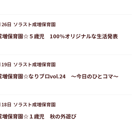
月
26
日
ソラスト成増保育園
成増保育園☆５歳児 100%オリジナルな生活発表
月
19
日
ソラスト成増保育園
増保育園☆なりブロvol.24 ～今日のひとコマ～
月
18
日
ソラスト成増保育園
成増保育園☆１歳児 秋の外遊び