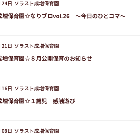
月
24
日
ソラスト成増保育園
増保育園☆なりブロvol.26 ～今日のひとコマ～
月
21
日
ソラスト成増保育園
成増保育園☆８月公開保育のお知らせ
月
16
日
ソラスト成増保育園
成増保育園☆１歳児 感触遊び
月
08
日
ソラスト成増保育園