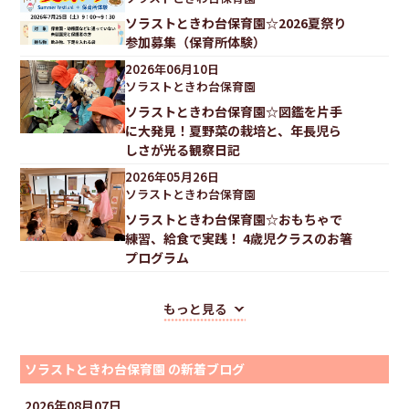
ソラストときわ台保育園☆2026夏祭り
参加募集（保育所体験）
2026
年
06
月
10
日
ソラストときわ台保育園
ソラストときわ台保育園☆図鑑を片手
に大発見！夏野菜の栽培と、年長児ら
しさが光る観察日記
2026
年
05
月
26
日
ソラストときわ台保育園
ソラストときわ台保育園☆おもちゃで
練習、給食で実践！ 4歳児クラスのお箸
プログラム
もっと見る
ソラストときわ台保育園 の新着ブログ
2026
年
08
月
07
日