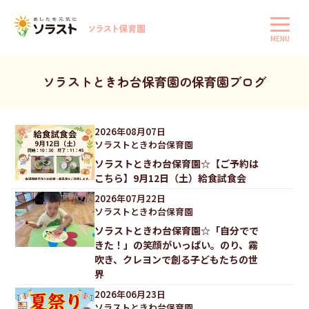
MENU
ソラストときわ台保育園の保育園ブログ
2026
年
08
月
07
日
ソラストときわ台保育園
ソラストときわ台保育園☆【ご予約は
こちら】9月12日（土）給食試食会
2026
年
07
月
22
日
ソラストときわ台保育園
ソラストときわ台保育園☆「自分でで
きた！」の笑顔がいっぱい。のり、霧
吹き、クレヨンで創る子どもたちの世
界
2026
年
06
月
23
日
ソラストときわ台保育園