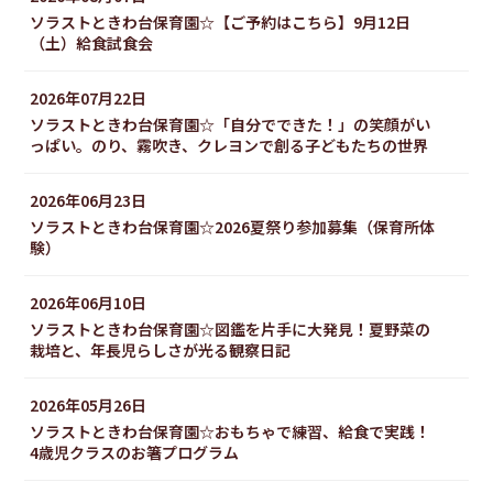
ソラストときわ台保育園☆【ご予約はこちら】9月12日
（土）給食試食会
2026
年
07
月
22
日
ソラストときわ台保育園☆「自分でできた！」の笑顔がい
っぱい。のり、霧吹き、クレヨンで創る子どもたちの世界
2026
年
06
月
23
日
ソラストときわ台保育園☆2026夏祭り参加募集（保育所体
験）
2026
年
06
月
10
日
ソラストときわ台保育園☆図鑑を片手に大発見！夏野菜の
栽培と、年長児らしさが光る観察日記
2026
年
05
月
26
日
ソラストときわ台保育園☆おもちゃで練習、給食で実践！
4歳児クラスのお箸プログラム